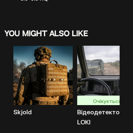
You might also like
Очікується
Skjold
Відеодетектор
LOKI