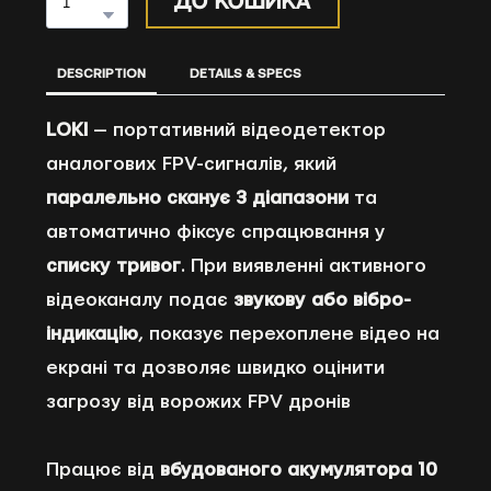
до кошика
DESCRIPTION
DETAILS & SPECS
LOKI
— портативний відеодетектор
аналогових FPV-сигналів, який
паралельно сканує 3 діапазони
та
автоматично фіксує спрацювання у
списку тривог
. При виявленні активного
відеоканалу подає
звукову або вібро-
індикацію
, показує перехоплене відео на
екрані та дозволяє швидко оцінити
загрозу від ворожих FPV дронів
Працює від
вбудованого акумулятора 10