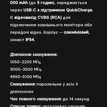
000 mAh
(до
5 годин
), заряджається
через
USB‑C з підтримкою QuickCharge
.
Є
відеовихід CVBS (RCA)
для
підключення зовнішнього монітора або
передачі відео. Корпус —
алюмінієвий
,
захист
IP54
.
Діапазони сканування:
1050–2200 МГц
3000–3500 МГц
4950–6100 МГц
Сканування:
паралельне у всіх 3
діапазонах
Час повного сканування:
до 14 секунд
Список тривог:
автозахват сигналів