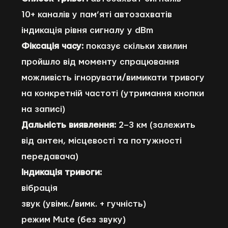
10+ каналів у пам’яті автозахватів
індикація рівня сигналу у dBm
Фіксація часу:
показує скільки хвилин
пройшло від моменту спрацювання
можливість ігнорувати/вимикати тривогу
на конкретній частоті (утримання кнопки
на записі)
Дальність виявлення:
2–3 км (залежить
від антен, місцевості та потужності
передавача)
Індикація тривоги:
вібрація
звук (увімк./вимк. + гучність)
режим Mute (без звуку)