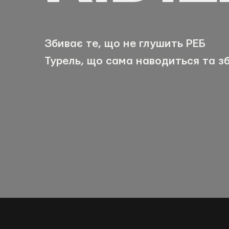
Збиває те, що не глушить РЕБ
Турель, що сама наводиться та з