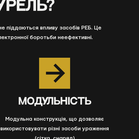
урель?
не піддаються впливу засобів РЕБ. Це
електронної боротьби неефективні.
МОДУЛЬНІСТЬ
Модульна конструкція, що дозволяє
використовувати різні засоби ураження
(сітка, снаряд)