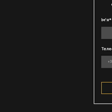
Ім'я
*
Тел