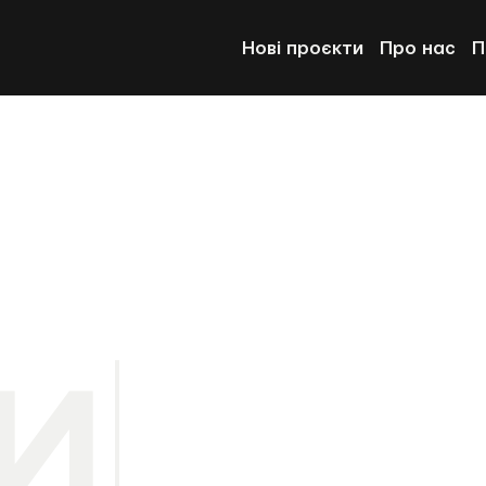
Нові проєкти
Про нас
П
И