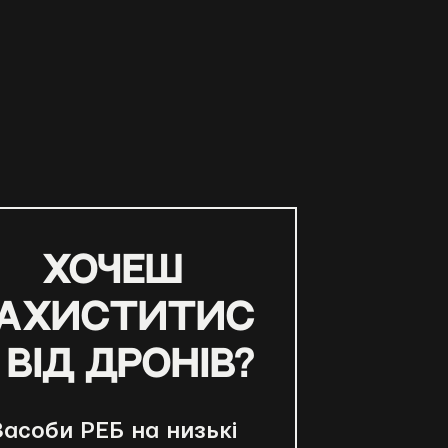
Хочеш
ахиститис
 від дронів?
асоби РЕБ на низькі